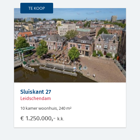
TE KOOP
Sluiskant 27
Leidschendam
10 kamer woonhuis, 240 m²
€
1.250.000,-
k.k.