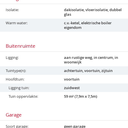
Isolatie
dakisolatie, vloerisolatie, dubbel
glas
Warm water
c.v.-ketel, elektrische boiler
eigendom
Buitenruimte
Ligging
aan rustige weg, in centrum, in
woonwijk
Tuintype(n)
achtertuin, voortuin, zijtuin
Hoofdtuin
voortuin
Ligging tuin
zuidwest
Tuin oppervlakte
59 m² (7,9m x 7,5m)
Garage
Soort garage
geen garage