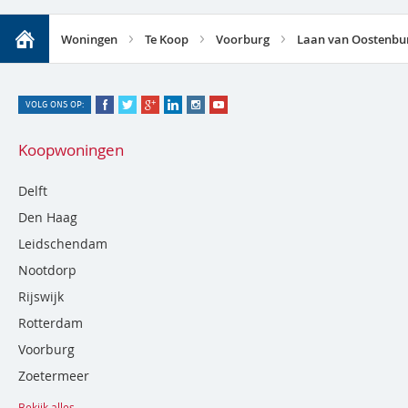
Woningen
Te Koop
Voorburg
Laan van Oostenbu
VOLG ONS OP:
Koopwoningen
Delft
Den Haag
Leidschendam
Nootdorp
Rijswijk
Rotterdam
Voorburg
Zoetermeer
Bekijk alles