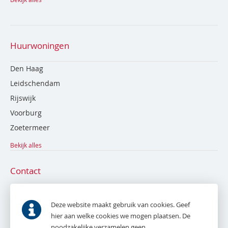
Huurwoningen
Den Haag
Leidschendam
Rijswijk
Voorburg
Zoetermeer
Bekijk alles
Contact
De Bruyn en Tak NVM Makelaardij
Parkweg 53
Deze website maakt gebruik van cookies. Geef
2271 AE
Voorburg
hier aan welke cookies we mogen plaatsen. De
noodzakelijke verzamelen geen