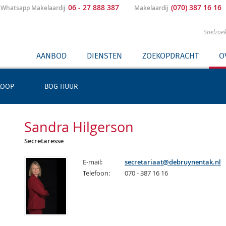
06 - 27 888 387
(070) 387 16 16
Whatsapp Makelaardij
Makelaardij
Snelzoe
AANBOD
DIENSTEN
ZOEKOPDRACHT
O
KOOP
BOG HUUR
Sandra Hilgerson
Secretaresse
E-mail:
secretariaat@debruynentak.nl
Telefoon:
070 - 387 16 16