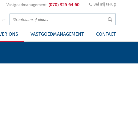
(070) 325 64 60
Bel mij terug
Vastgoedmanagement
ken:
VER ONS
VASTGOEDMANAGEMENT
CONTACT