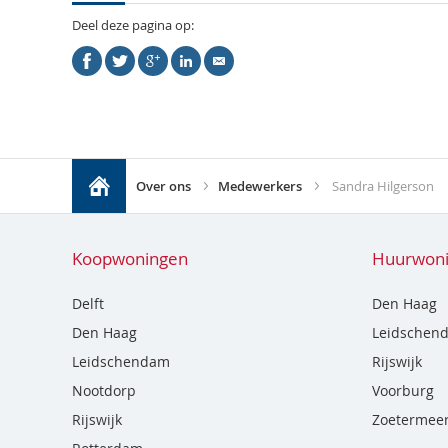
Deel deze pagina op:
Over ons
Medewerkers
Sandra Hilgerson
Koopwoningen
Huurwon
Delft
Den Haag
Den Haag
Leidschen
Leidschendam
Rijswijk
Nootdorp
Voorburg
Rijswijk
Zoetermee