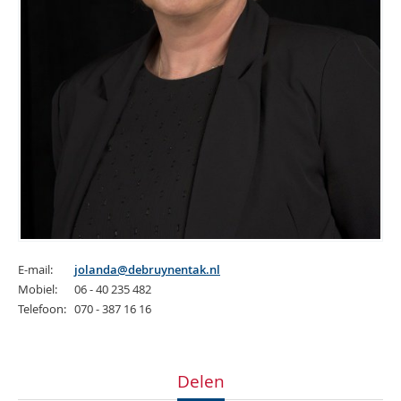
E-mail:
jolanda@debruynentak.nl
Mobiel:
06 - 40 235 482
Telefoon:
070 - 387 16 16
Delen