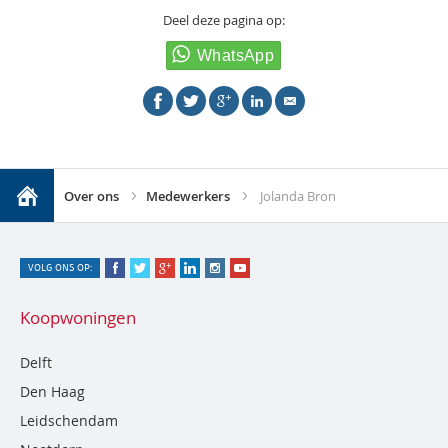
Deel deze pagina op:
Over ons
Medewerkers
Jolanda Bron
VOLG ONS OP:
Koopwoningen
Delft
Den Haag
Leidschendam