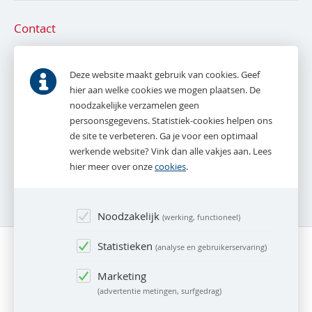
Contact
De Bruyn en Tak NVM Makelaardij
Parkweg 53
Deze website maakt gebruik van cookies. Geef
2271 AE
Voorburg
hier aan welke cookies we mogen plaatsen. De
noodzakelijke verzamelen geen
T.
070 - 387 16 16
persoonsgegevens. Statistiek-cookies helpen ons
E.
info@debruynentak.nl
de site te verbeteren. Ga je voor een optimaal
werkende website? Vink dan alle vakjes aan. Lees
Whatsapp:
06 - 27 888 387
hier meer over onze
cookies
.
(alleen tijdens kantooruren)
Noodzakelijk
werking, functioneel
Statistieken
analyse en gebruikerservaring
Marketing
advertentie metingen, surfgedrag
© De Bruyn en Tak NVM Makelaardij 2026
Webdesign
nu-wel.nl