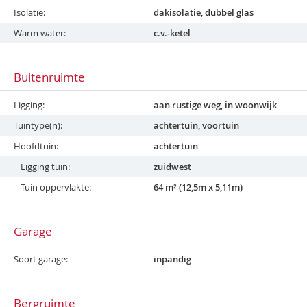
Isolatie
dakisolatie, dubbel glas
Warm water
c.v.-ketel
Buitenruimte
Ligging
aan rustige weg, in woonwijk
Tuintype(n)
achtertuin, voortuin
Hoofdtuin
achtertuin
Ligging tuin
zuidwest
Tuin oppervlakte
64 m² (12,5m x 5,11m)
Garage
Soort garage
inpandig
Bergruimte