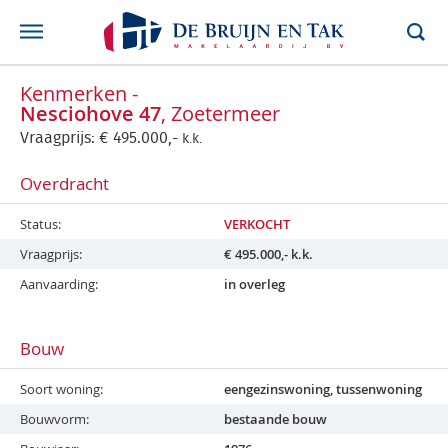
Kenmerken -
Nesciohove 47
, Zoetermeer
Vraagprijs:
€
495.000,-
k.k.
Overdracht
Status
VERKOCHT
Vraagprijs
€
495.000,-
k.k.
Aanvaarding
in overleg
Bouw
Soort woning
eengezinswoning, tussenwoning
Bouwvorm
bestaande bouw