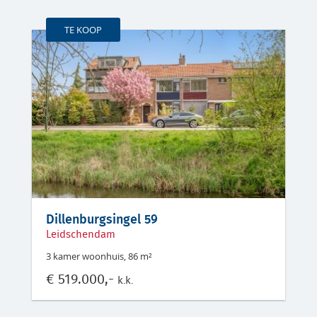
TE KOOP
Dillenburgsingel 59
Leidschendam
3 kamer woonhuis, 86 m²
€
519.000,-
k.k.