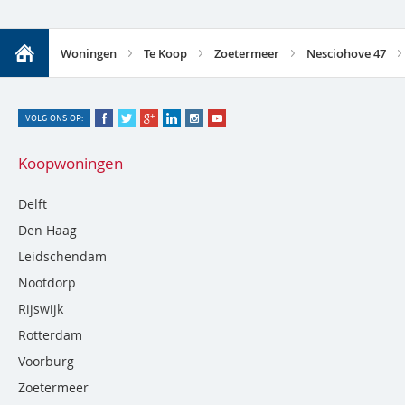
Woningen
Te Koop
Zoetermeer
Nesciohove 47
VOLG ONS OP:
Koopwoningen
Delft
Den Haag
Leidschendam
Nootdorp
Rijswijk
Rotterdam
Voorburg
Zoetermeer