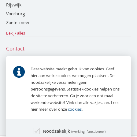
Rijswijk
Voorburg
Zoetermeer
Bekijk alles
Contact
De Bruyn en Tak NVM Makelaardij
Parkweg 53
Deze website maakt gebruik van cookies. Geef
2271 AE
Voorburg
hier aan welke cookies we mogen plaatsen. De
noodzakelijke verzamelen geen
T.
070 - 387 16 16
persoonsgegevens. Statistiek-cookies helpen ons
E.
info@debruynentak.nl
de site te verbeteren. Ga je voor een optimaal
werkende website? Vink dan alle vakjes aan. Lees
Whatsapp:
06 - 27 888 387
hier meer over onze
cookies
.
(alleen tijdens kantooruren)
Noodzakelijk
werking, functioneel