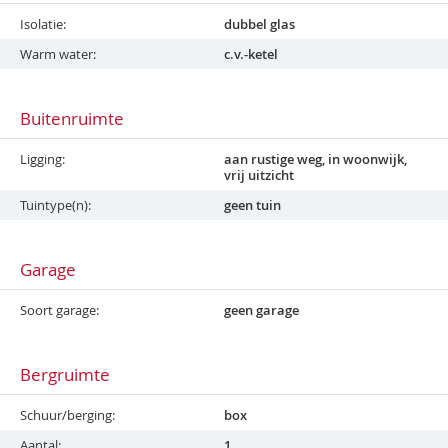
Isolatie
dubbel glas
Warm water
c.v.-ketel
Buitenruimte
Ligging
aan rustige weg, in woonwijk,
vrij uitzicht
Tuintype(n)
geen tuin
Garage
Soort garage
geen garage
Bergruimte
Schuur/berging
box
Aantal
1