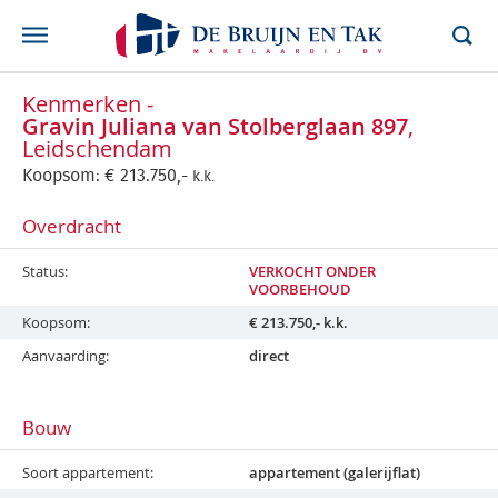
Kenmerken -
Gravin Juliana van Stolberglaan 897
,
Leidschendam
Koopsom:
€
213.750,-
k.k.
Overdracht
Status
VERKOCHT ONDER
VOORBEHOUD
Koopsom
€
213.750,-
k.k.
Aanvaarding
direct
Bouw
Soort appartement
appartement (galerijflat)