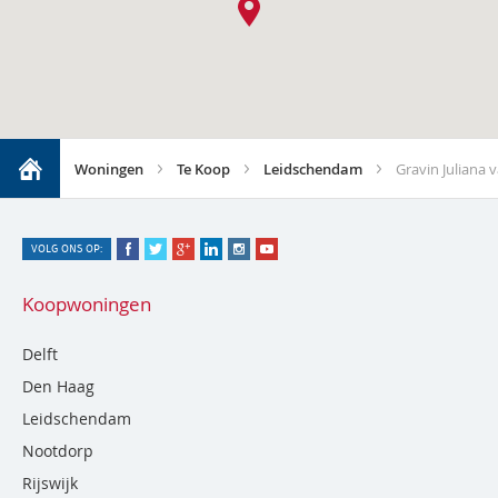
Woningen
Te Koop
Leidschendam
Gravin Juliana 
VOLG ONS OP:
Koopwoningen
Delft
Den Haag
Leidschendam
Nootdorp
Rijswijk