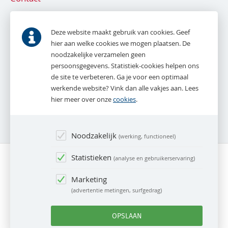
De Bruyn en Tak NVM Makelaardij
Parkweg 53
Deze website maakt gebruik van cookies. Geef
2271 AE
Voorburg
hier aan welke cookies we mogen plaatsen. De
noodzakelijke verzamelen geen
T.
070 - 387 16 16
persoonsgegevens. Statistiek-cookies helpen ons
E.
info@debruynentak.nl
de site te verbeteren. Ga je voor een optimaal
werkende website? Vink dan alle vakjes aan. Lees
Whatsapp:
06 - 27 888 387
hier meer over onze
cookies
.
(alleen tijdens kantooruren)
Noodzakelijk
werking, functioneel
Statistieken
analyse en gebruikerservaring
Marketing
advertentie metingen, surfgedrag
© De Bruyn en Tak NVM Makelaardij 2026
Webdesign
nu-wel.nl
OPSLAAN
Verkoopvoorwaarden