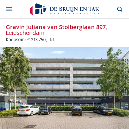
Gravin Juliana van Stolberglaan 897
,
Leidschendam
Koopsom:
€
213.750,-
k.k.