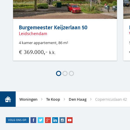
Burgemeester Keijzerlaan 50
Leidschendam
4 kamer appartement, 86 m²
€
369.000,-
k.k.
Woningen
Te Koop
Den Haag
Copernicuslaan 42
VOLG ONS OP: