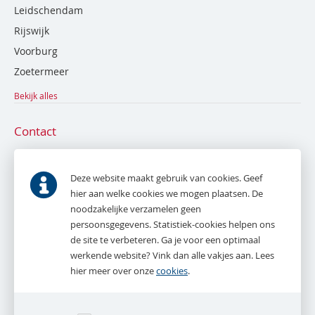
Leidschendam
Rijswijk
Voorburg
Zoetermeer
Bekijk alles
Contact
De Bruyn en Tak NVM Makelaardij
Parkweg 53
Deze website maakt gebruik van cookies. Geef
2271 AE
Voorburg
hier aan welke cookies we mogen plaatsen. De
noodzakelijke verzamelen geen
T.
070 - 387 16 16
persoonsgegevens. Statistiek-cookies helpen ons
E.
info@debruynentak.nl
de site te verbeteren. Ga je voor een optimaal
werkende website? Vink dan alle vakjes aan. Lees
Whatsapp:
06 - 27 888 387
hier meer over onze
cookies
.
(alleen tijdens kantooruren)