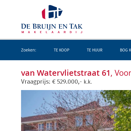
Zoeken:
TE KOOP
TE HUUR
BOG 
van Watervlietstraat 61
, Voo
Vraagprijs:
€
529.000,-
k.k.