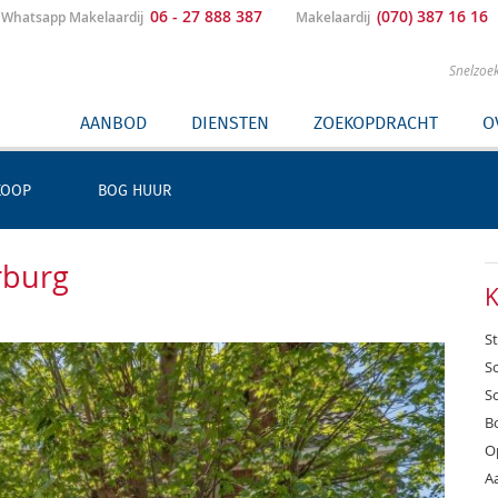
06 - 27 888 387
(070) 387 16 16
Whatsapp Makelaardij
Makelaardij
Snelzoe
AANBOD
DIENSTEN
ZOEKOPDRACHT
O
KOOP
BOG HUUR
rburg
St
So
S
B
O
A