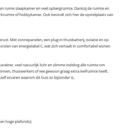
en ruime slaapkamer en veel opbergruimte. Dankzij de ruimte en
werkruimte of hobbykamer. Ook bevindt zich hier de opstelplaats van
st. Met zonnepanelen, een plug-in thuisbatterij, isolatie en op
orzien van energielabel C, wat zich vertaalt in comfortabel wonen
akter, veel natuurlijk licht en slimme indeling alle ruimte om
nnen, thuiswerkers of wie gewoon graag extra leefruimte heeft.
elf ervaren waarom dit huis zo bijzonder is.
n en hoge plafonds);