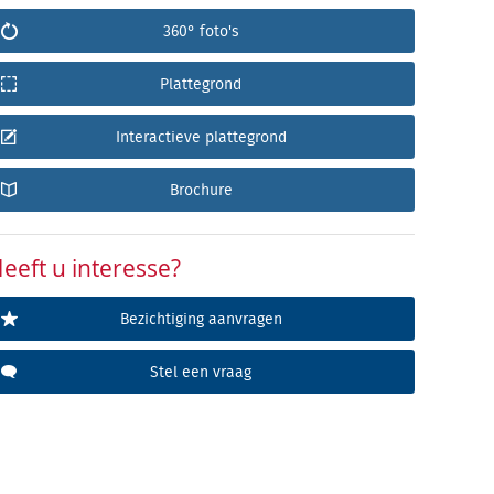
360° foto's
Plattegrond
Interactieve plattegrond
Brochure
eeft u interesse?
Bezichtiging aanvragen
Stel een vraag