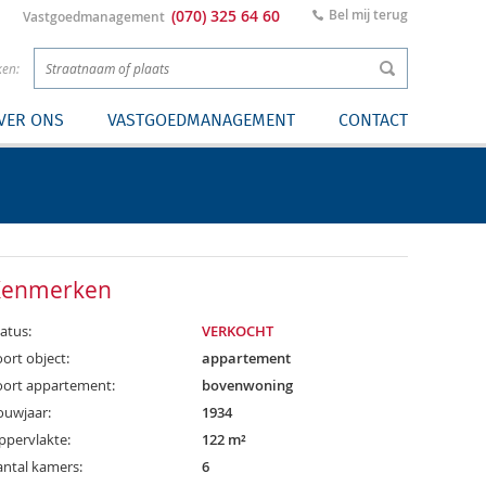
(070) 325 64 60
Bel mij terug
Vastgoedmanagement
ken:
VER ONS
VASTGOEDMANAGEMENT
CONTACT
Kenmerken
atus:
VERKOCHT
ort object:
appartement
oort appartement:
bovenwoning
ouwjaar:
1934
ppervlakte:
122 m²
antal kamers:
6