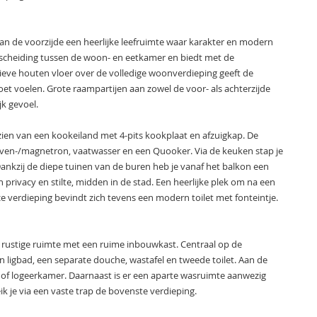
n de voorzijde een heerlijke leefruimte waar karakter en modern
cheiding tussen de woon- en eetkamer en biedt met de
ve houten vloer over de volledige woonverdieping geeft de
doet voelen. Grote raampartijen aan zowel de voor- als achterzijde
jk gevoel.
ien van een kookeiland met 4-pits kookplaat en afzuigkap. De
ven-/magnetron, vaatwasser en een Quooker. Via de keuken stap je
ankzij de diepe tuinen van de buren heb je vanaf het balkon een
 privacy en stilte, midden in de stad. Een heerlijke plek om na een
 verdieping bevindt zich tevens een modern toilet met fonteintje.
 rustige ruimte met een ruime inbouwkast. Centraal op de
ligbad, een separate douche, wastafel en tweede toilet. Aan de
k- of logeerkamer. Daarnaast is er een aparte wasruimte aanwezig
k je via een vaste trap de bovenste verdieping.