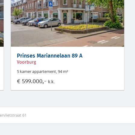
Prinses Mariannelaan 89 A
Voorburg
5 kamer appartement, 94 m²
€
599.000,-
k.k.
rvlietstraat 61