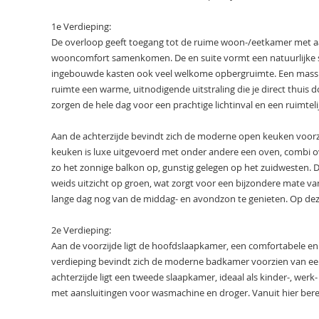
1e Verdieping:
De overloop geeft toegang tot de ruime woon-/eetkamer met aa
wooncomfort samenkomen. De en suite vormt een natuurlijke s
ingebouwde kasten ook veel welkome opbergruimte. Een massie
ruimte een warme, uitnodigende uitstraling die je direct thuis 
zorgen de hele dag voor een prachtige lichtinval en een ruimteli
Aan de achterzijde bevindt zich de moderne open keuken voorz
keuken is luxe uitgevoerd met onder andere een oven, combi o
zo het zonnige balkon op, gunstig gelegen op het zuidwesten. D
weids uitzicht op groen, wat zorgt voor een bijzondere mate van
lange dag nog van de middag- en avondzon te genieten. Op deze
2e Verdieping:
Aan de voorzijde ligt de hoofdslaapkamer, een comfortabele en
verdieping bevindt zich de moderne badkamer voorzien van een 
achterzijde ligt een tweede slaapkamer, ideaal als kinder-, wer
met aansluitingen voor wasmachine en droger. Vanuit hier berei