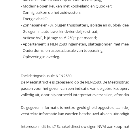
- Moderne open keuken met kookeiland en Quooker;
- Zonnig balkon op het zuidwesten;
- Energielabel C;
- Zonnepanelen (8), plug-in thuisbatterij, isolatie en dubbel/ dee
- Gelegen in autoluwe, kindvriendelijke straat;
- Actieve VvE, bijdrage ca. € 250,= per maand;
- Appartement is NEN 2580 ingemeten, plattegronden met meet
- Ouderdoms- en asbestclausule van toepassing;
- Oplevering in overleg.
Toelichtingsclausule NEN2580:
De Meetinstructie is gebaseerd op de NEN2580. De Meetinstruc
passen voor het geven van een indicatie van de gebruiksoppervl
volledig uit, door bijvoorbeeld interpretatieverschillen, afrond
De gegeven informatie is met zorgvuldigheid opgesteld, aan de
verstrekte informatie kan worden beschouwd als een uitnodigi
Interesse in dit huis? Schakel direct uw eigen NVM-aankoopmak