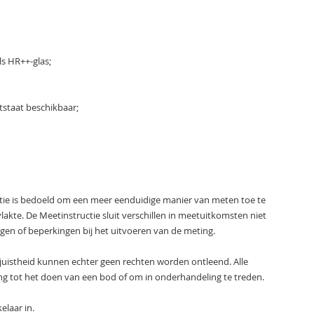
ls HR++-glas;
staat beschikbaar;
tie is bedoeld om een meer eenduidige manier van meten toe te
akte. De Meetinstructie sluit verschillen in meetuitkomsten niet
ingen of beperkingen bij het uitvoeren van de meting.
 juistheid kunnen echter geen rechten worden ontleend. Alle
ng tot het doen van een bod of om in onderhandeling te treden.
elaar in.