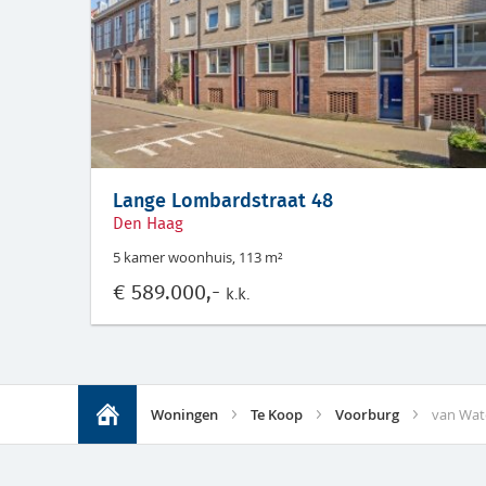
Lange Lombardstraat 48
Den Haag
5 kamer woonhuis, 113 m²
€
589.000,-
k.k.
Woningen
Te Koop
Voorburg
van Wate