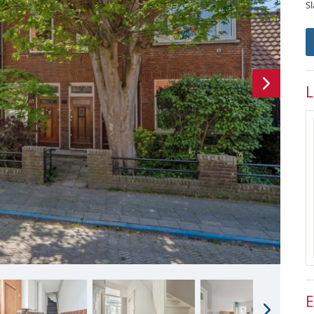
S
L
E