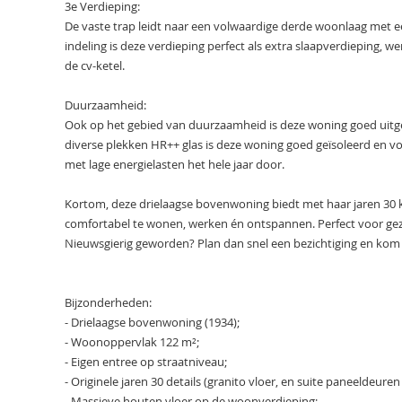
3e Verdieping:
De vaste trap leidt naar een volwaardige derde woonlaag met e
indeling is deze verdieping perfect als extra slaapverdieping, 
de cv-ketel.
Duurzaamheid:
Ook op het gebied van duurzaamheid is deze woning goed uitgeru
diverse plekken HR++ glas is deze woning goed geïsoleerd en vo
met lage energielasten het hele jaar door.
Kortom, deze drielaagse bovenwoning biedt met haar jaren 30 kar
comfortabel te wonen, werken én ontspannen. Perfect voor gezi
Nieuwsgierig geworden? Plan dan snel een bezichtiging en kom z
Bijzonderheden:
- Drielaagse bovenwoning (1934);
- Woonoppervlak 122 m²;
- Eigen entree op straatniveau;
- Originele jaren 30 details (granito vloer, en suite paneeldeure
- Massieve houten vloer op de woonverdieping;