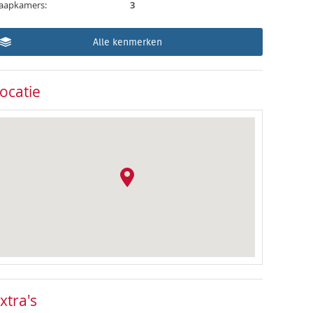
laapkamers:
3
Alle kenmerken
ocatie
xtra's