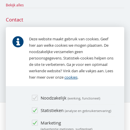
Bekijk alles
Contact
De Bruyn en Tak NVM Makelaardij
Parkweg 53
Deze website maakt gebruik van cookies. Geef
2271 AE
Voorburg
hier aan welke cookies we mogen plaatsen. De
noodzakelijke verzamelen geen
T.
070 - 387 16 16
persoonsgegevens. Statistiek-cookies helpen ons
E.
info@debruynentak.nl
de site te verbeteren. Ga je voor een optimaal
werkende website? Vink dan alle vakjes aan. Lees
Whatsapp:
06 - 27 888 387
hier meer over onze
cookies
.
(alleen tijdens kantooruren)
Noodzakelijk
werking, functioneel
Statistieken
analyse en gebruikerservaring
Marketing
advertentie metingen, surfgedrag