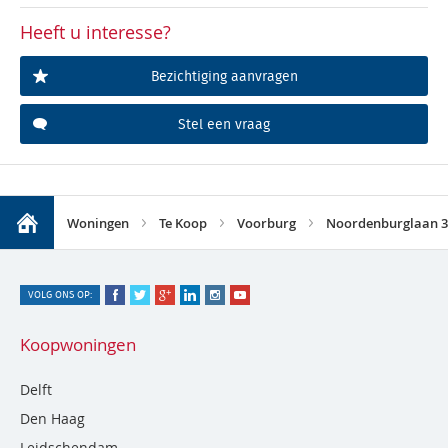
Heeft u interesse?
Bezichtiging aanvragen
Stel een vraag
Woningen
Te Koop
Voorburg
Noordenburglaan 3
VOLG ONS OP:
Koopwoningen
Delft
Den Haag
Leidschendam