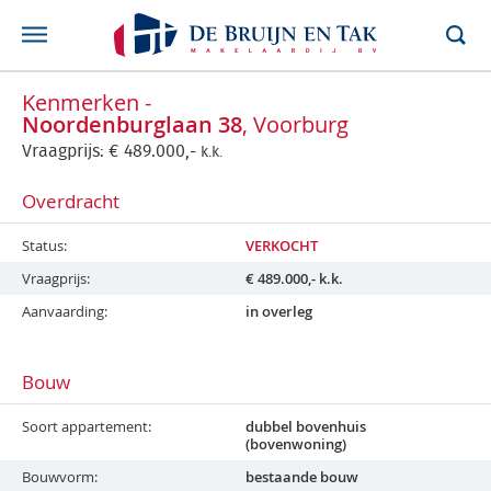
Kenmerken -
Noordenburglaan 38
, Voorburg
Vraagprijs:
€
489.000,-
k.k.
Overdracht
Status
VERKOCHT
Vraagprijs
€
489.000,-
k.k.
Aanvaarding
in overleg
Bouw
Soort appartement
dubbel bovenhuis
(bovenwoning)
Bouwvorm
bestaande bouw