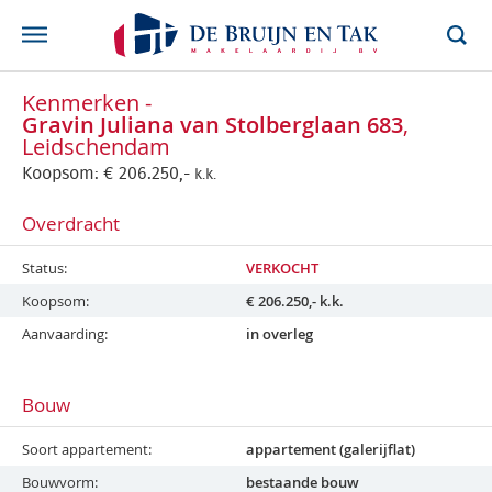
Kenmerken -
Gravin Juliana van Stolberglaan 683
,
Leidschendam
Koopsom:
€
206.250,-
k.k.
Overdracht
Status
VERKOCHT
Koopsom
€
206.250,-
k.k.
Aanvaarding
in overleg
Bouw
Soort appartement
appartement (galerijflat)
Bouwvorm
bestaande bouw