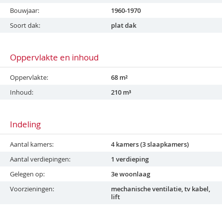
Bouwjaar
1960-1970
Soort dak
plat dak
Oppervlakte en inhoud
Oppervlakte
68 m²
Inhoud
210 m³
Indeling
Aantal kamers
4 kamers (3 slaapkamers)
Aantal verdiepingen
1 verdieping
Gelegen op
3e woonlaag
Voorzieningen
mechanische ventilatie, tv kabel,
lift