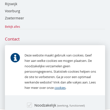
Rijswijk
Voorburg
Zoetermeer
Bekijk alles
Contact
De Bruyn en Tak NVM Makelaardij
Parkweg 53
Deze website maakt gebruik van cookies. Geef
2271 AE
Voorburg
hier aan welke cookies we mogen plaatsen. De
noodzakelijke verzamelen geen
T.
070 - 387 16 16
persoonsgegevens. Statistiek-cookies helpen ons
E.
info@debruynentak.nl
de site te verbeteren. Ga je voor een optimaal
werkende website? Vink dan alle vakjes aan. Lees
Whatsapp:
06 - 27 888 387
hier meer over onze
cookies
.
(alleen tijdens kantooruren)
Noodzakelijk
werking, functioneel