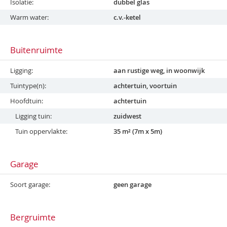
Isolatie
dubbel glas
Warm water
c.v.-ketel
Buitenruimte
Ligging
aan rustige weg, in woonwijk
Tuintype(n)
achtertuin, voortuin
Hoofdtuin
achtertuin
Ligging tuin
zuidwest
Tuin oppervlakte
35 m² (7m x 5m)
Garage
Soort garage
geen garage
Bergruimte