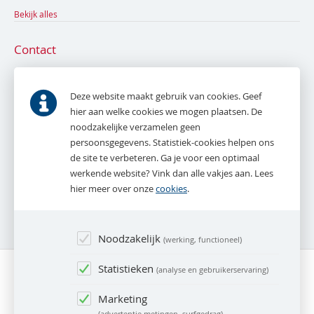
Bekijk alles
Contact
De Bruyn en Tak NVM Makelaardij
Parkweg 53
Deze website maakt gebruik van cookies. Geef
2271 AE
Voorburg
hier aan welke cookies we mogen plaatsen. De
noodzakelijke verzamelen geen
T.
070 - 387 16 16
persoonsgegevens. Statistiek-cookies helpen ons
E.
info@debruynentak.nl
de site te verbeteren. Ga je voor een optimaal
werkende website? Vink dan alle vakjes aan. Lees
Whatsapp:
06 - 27 888 387
hier meer over onze
cookies
.
(alleen tijdens kantooruren)
Noodzakelijk
werking, functioneel
Statistieken
analyse en gebruikerservaring
Marketing
advertentie metingen, surfgedrag